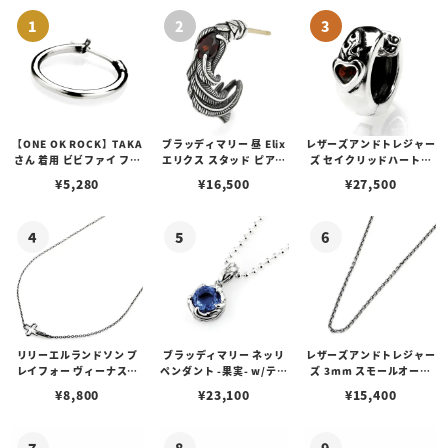
【ONE OK ROCK】TAKA
ブラッディマリー 昼 Elix
レザーズアンドトレジャー
さん 着用 ビビファイ フー
エリクス スタッド ピアス
ズ セイクリッドハートピ
プピアス
w/ガーネット
アス /ガーネット
¥
5,280
¥
16,500
¥
27,500
リリーエルランドソン プ
ブラッディマリー ネッリ
レザーズアンドトレジャー
レイフォー ヴィーナスチ
ペンダント -果実- w/ティ
ズ 3mm スモールオーバ
ェーン / VENUS
アフローライト
ルビーンズチェーン w/ロ
¥
8,800
¥
23,100
¥
15,400
ブスタークラスプ＆LTロ
ゴプレート