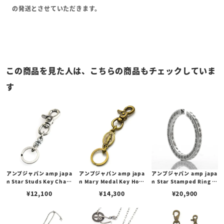
の発送とさせていただきます。
この商品を見た人は、こちらの商品もチェックしていま
す
アンプジャパン amp japa
アンプジャパン amp japa
アンプジャパン amp japa
n Star Studs Key Chain
n Mary Medal Key Hold
n Star Stamped Ring ス
SV スター スタッズ キーチ
er マリー メダル キーホル
ター スタンプ リング
¥
12,100
¥
14,300
¥
20,900
ェーン/シルバー
ダー / ブラス