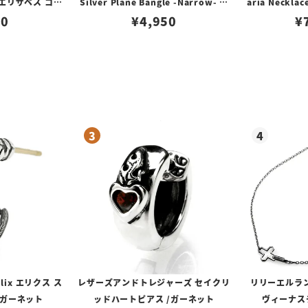
er エリザベス コイ
Silver Plane Bangle -Narrow- ジ
aria Neckl
キーホルダー
00
ャーマン シルバー プレーン バングル
¥
4,950
¥
ナロー
lix エリクス ス
レザーズアンドトレジャーズ セイクリ
リリーエルラ
/ガーネット
ッドハートピアス /ガーネット
ヴィーナスチ