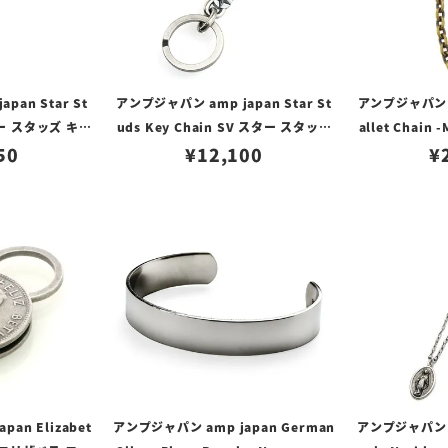
pan Star St
アンプジャパン amp japan Star St
アンプジャパン am
スター スタッズ キー
uds Key Chain SV スター スタッズ
allet Chain 
ブラス
50
キーチェーン/シルバー
¥
12,100
ラス マリアメ
¥
an Elizabet
アンプジャパン amp japan German
アンプジャパン am