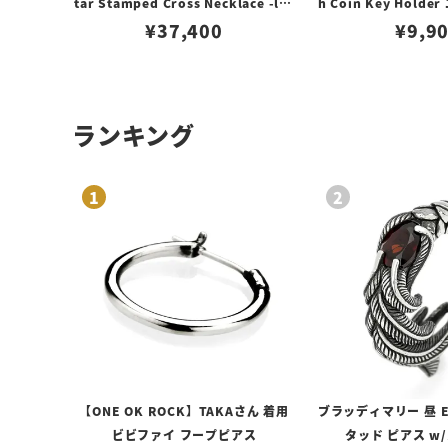
tar Stamped Cross Necklace -lar
h Coin Key Hold
ge- クロス ネックレス ラージ
¥
37,400
ン キーチェーン 
¥
9,9
ランキング
【ONE OK ROCK】TAKAさん 着用
ブラッディマリー 昼 E
ビビファイ フープピアス
タッド ピアス w