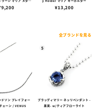
ace ラージ マリア メダイ
y Holder マリア キーホルダー
ネックレス
79,200
¥
13,200
全ブランドを見る
ンドソン プレイフォー
ブラッディマリー ネッリペンダント -
ェーン / VENUS
果実- w/ティアフローライト