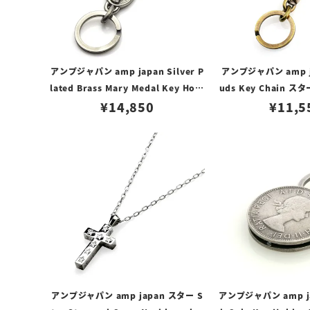
アンプジャパン amp japan Silver P
アンプジャパン amp ja
lated Brass Mary Medal Key Hold
uds Key Chain 
er マリー メダル キーホルダー / シル
¥
14,850
チェーン/
¥
11,5
バー
アンプジャパン amp japan スター S
アンプジャパン amp jap