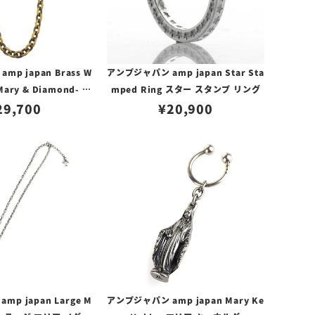
p japan Brass W
アンプジャパン amp japan Star Sta
-Mary & Diamond- ブ
mped Ring スター スタンプ リング
ダイ ウォレットチェー
29,700
¥
20,900
ン
p japan Large M
アンプジャパン amp japan Mary Ke