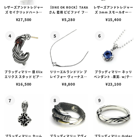
レザーズアンドトレジャー
【ONE OK ROCK】TAKA
レザーズアンドトレジャー
ズ セイクリッドハートピ
さん 着用 ビビファイ フー
ズ 3mm スモールオーバ
アス /ガーネット
プピアス
ルビーンズチェーン w/ロ
¥
27,500
¥
5,280
¥
15,400
ブスタークラスプ＆LTロ
ゴプレート
ブラッディマリー 昼 Elix
リリーエルランドソン プ
ブラッディマリー ネッリ
エリクス スタッド ピアス
レイフォー ヴィーナスチ
ペンダント -果実- w/ティ
w/ガーネット
ェーン / VENUS
アフローライト
¥
16,500
¥
8,800
¥
23,100
ブラッディマリー カーム
ブラッディマリー アヴィ
ブラッディマリー Order