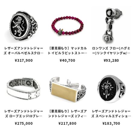
アイズ&サークルリング&
グレイ
ングカスタム No.01
クレーンリング w/ダイヤ
モンドカスタム
レザーズアンドトレジャー
【要見積もり】マッドカル
ロンワンズ フロー[ハグミ
ズ オーバルベゼルスクロー
ト イビルラビットストーン
ー]リンクイヤリングw/ハ
ルインレイリング w/ライ
ブレスレット /ピンクタイ
ートロック[ラブロケット]
¥
317,900
¥
40,700
¥
93,280
オン w/ダイヤモンド（サ
ガーアイ w/ゴールドメル
イド） w/スティングレイ
ティングカスタム No.01
（ブラック）
レザーズアンドトレジャー
【要見積もり】レザーズア
レザーズアンドトレジャー
ズ ロープエッジIDブレス
ンドトレジャーズ 2フィン
ズ スペシャルエディション
レット
ガー リング w/ K18 プレ
リング w/エスタブリッシ
¥
275,000
¥
217,800
¥
183,700
ーンプレート
ュクロス w/ダイヤモンド
（クロス） w/スティング