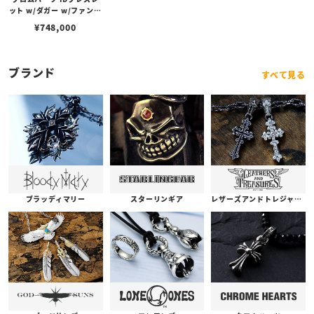
ット w/ダガー w/ファンシ
ーリンク ID - Dagger w/f
¥
748,000
ancy link
ブランド
すべて見る
ブラッディマリー
スターリンギア
レザーズアンドトレジャーズ