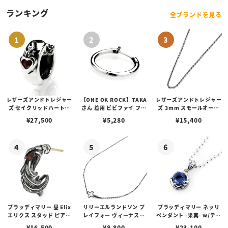
レイ（ブラック）
ランキング
全ブランドを見る
レザーズアンドトレジャー
【ONE OK ROCK】TAKA
レザーズアンドトレジャー
ズ セイクリッドハートピ
さん 着用 ビビファイ フー
ズ 3mm スモールオーバ
アス /ガーネット
プピアス
ルビーンズチェーン w/ロ
¥
27,500
¥
5,280
¥
15,400
ブスタークラスプ＆LTロ
ゴプレート
ブラッディマリー 昼 Elix
リリーエルランドソン プ
ブラッディマリー ネッリ
エリクス スタッド ピアス
レイフォー ヴィーナスチ
ペンダント -果実- w/ティ
w/ガーネット
ェーン / VENUS
アフローライト
¥
16,500
¥
8,800
¥
23,100