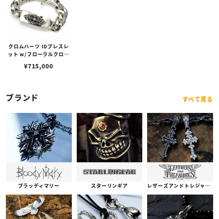
クロムハーツ IDブレスレ
ット w/フローラルクロス
w/クラシックリンク/クリ
¥
715,000
ップ ID - Floral cross w/
classic link / clip
ブランド
すべて見る
ブラッディマリー
スターリンギア
レザーズアンドトレジャーズ