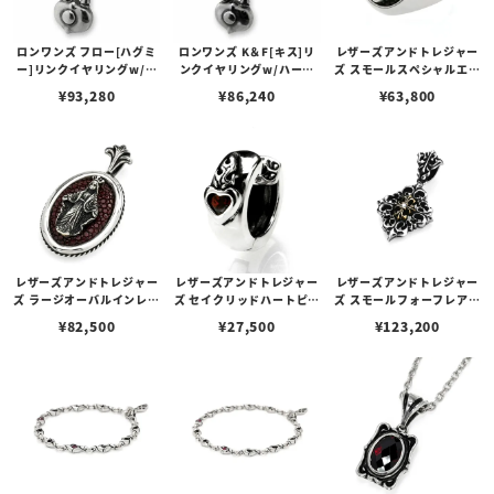
ロンワンズ フロー[ハグミ
ロンワンズ K＆F[キス]リ
レザーズアンドトレジャー
ー]リンクイヤリングw/ハ
ンクイヤリングw/ハート
ズ スモールスペシャルエデ
ートロック[ラブロケット]
ロック[ラブロケット]
ィションリング w/セイク
¥
93,280
¥
86,240
¥
63,800
リッドハート w/スティン
グレイ
レザーズアンドトレジャー
レザーズアンドトレジャー
レザーズアンドトレジャー
ズ ラージオーバルインレイ
ズ セイクリッドハートピア
ズ スモールフォーフレアデ
ペンダント w/マザーマリ
ス /ガーネット
リーペンダント w/K18 ス
¥
82,500
¥
27,500
¥
123,200
ア w/サンディッドスティ
トーンクロス w/ダイヤモ
ングレイ（バーガンディ）
ンド（トップのみ）