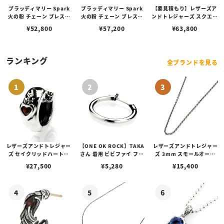
ブラッディマリー Spark
ブラッディマリー Spark
【要見積もり】レザーズア
火の粉 チェーン ブレスレ
火の粉 チェーン ブレスレ
ンドトレジャーズ スクエア
ット w/ルビー 17cm
ット w/ルビー 20cm
クレストペンダント（プレ
¥
52,800
¥
57,200
¥
63,800
ーン） w/ガーネット（カ
ット）（トップのみ）
ランキング
全ブランドを見る
レザーズアンドトレジャー
【ONE OK ROCK】TAKA
レザーズアンドトレジャー
ズ セイクリッドハートピ
さん 着用 ビビファイ フー
ズ 3mm スモールオーバ
アス /ガーネット
プピアス
ルビーンズチェーン w/ロ
¥
27,500
¥
5,280
¥
15,400
ブスタークラスプ＆LTロ
ゴプレート