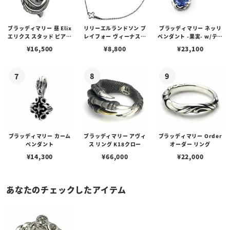
ブラッディマリー 昼 Elix
リリーエルランドソン プ
ブラッディマリー ネッリ
エリクス スタッド ピアス
レイフォー ヴィーナスチ
ペンダント -果実- w/ティ
w/ガーネット
ェーン / VENUS
アフローライト
¥
16,500
¥
8,800
¥
23,100
ブラッディマリー カーム
ブラッディマリー アヴィ
ブラッディマリー Order
ペンダント
ス リング K18クロー
オーダー リング
¥
14,300
¥
66,000
¥
22,000
あなたのチェックしたアイテム