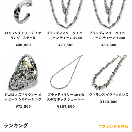
ロンワンズ E フープ イヤ
ブラッディマリー タイニー
ブラッディマリー タイニー
リング - スモール
ボーン チェーン 50cm
ボーン チェーン 60cm
¥
40,480
¥
71,500
¥
83,600
ジゴロウ スネイヴィー メ
ブラッディマリー Spark
ヴィランズ イヴネックレス
ッセージ シルバー リング
火の粉 ネック チェーン 60
¥
143,000
cm
¥
71,500
¥
107,800
ランキング
全ブランドを見る