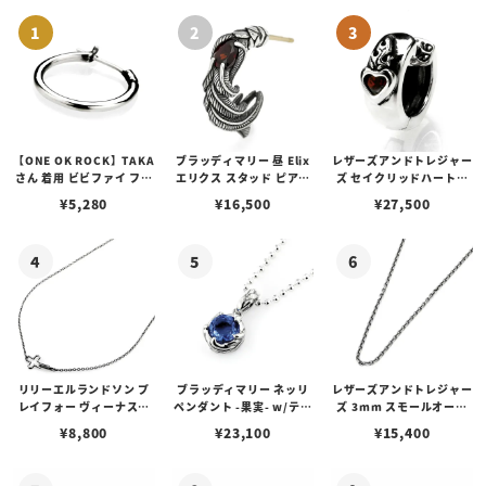
【ONE OK ROCK】TAKA
ブラッディマリー 昼 Elix
レザーズアンドトレジャー
さん 着用 ビビファイ フー
エリクス スタッド ピアス
ズ セイクリッドハートピ
プピアス
w/ガーネット
アス /ガーネット
¥
5,280
¥
16,500
¥
27,500
リリーエルランドソン プ
ブラッディマリー ネッリ
レザーズアンドトレジャー
レイフォー ヴィーナスチ
ペンダント -果実- w/ティ
ズ 3mm スモールオーバ
ェーン / VENUS
アフローライト
ルビーンズチェーン w/ロ
¥
8,800
¥
23,100
¥
15,400
ブスタークラスプ＆LTロ
ゴプレート