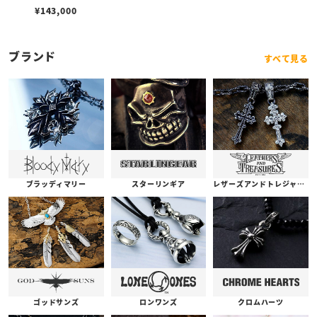
K10peace sign- サークル
¥
143,000
シルバー バングル / K10ピ
ースサイン
ブランド
すべて見る
ブラッディマリー
スターリンギア
レザーズアンドトレジャーズ
ゴッドサンズ
ロンワンズ
クロムハーツ