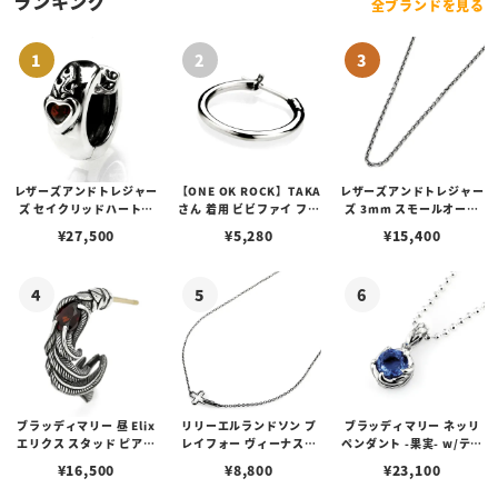
ランキング
全ブランドを見る
レザーズアンドトレジャー
【ONE OK ROCK】TAKA
レザーズアンドトレジャー
ズ セイクリッドハートピ
さん 着用 ビビファイ フー
ズ 3mm スモールオーバ
アス /ガーネット
プピアス
ルビーンズチェーン w/ロ
¥
27,500
¥
5,280
¥
15,400
ブスタークラスプ＆LTロ
ゴプレート
ブラッディマリー 昼 Elix
リリーエルランドソン プ
ブラッディマリー ネッリ
エリクス スタッド ピアス
レイフォー ヴィーナスチ
ペンダント -果実- w/ティ
w/ガーネット
ェーン / VENUS
アフローライト
¥
16,500
¥
8,800
¥
23,100