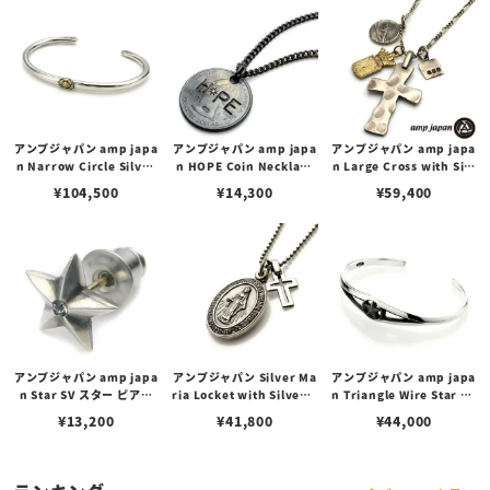
マイル
アンプジャパン amp japa
アンプジャパン amp japa
アンプジャパン amp japa
n Narrow Circle Silver
n HOPE Coin Necklace
n Large Cross with Silv
Bangle -K10smile- ナロ
ホープ コイン ネックレス
er Maria, Brass Crest
¥
104,500
¥
14,300
¥
59,400
ー サークル シルバー バン
ラージクロスペンダント
グル / K10スマイル
w/シルバーマリア/ブラス
クレスト
アンプジャパン amp japa
アンプジャパン Silver Ma
アンプジャパン amp japa
n Star SV スター ピアス
ria Locket with Silver C
n Triangle Wire Star Ba
シルバー
ross シルバー マリア ロケ
ngle -Narrow- トライア
¥
13,200
¥
41,800
¥
44,000
ット with シルバークロス
ングルワイヤースター バン
ネックレス
グル - ナロー