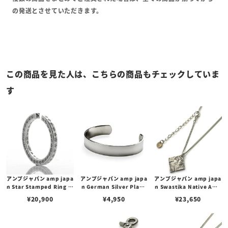
の発送とさせていただきます。
この商品を見た人は、こちらの商品もチェックしていま
す
アンプジャパン amp japa
アンプジャパン amp japa
アンプジャパン amp japa
n Star Stamped Ring ス
n German Silver Plane
n Swastika Native Ame
ター スタンプ リング
Bangle -Narrow- ジャー
rican Coin Necklace -di
¥
20,900
¥
4,950
¥
23,650
マン シルバー プレーン バ
amond- スワスティカ ネ
ングル ナロー
イティブアメリカンコイン
ネックレス ダイヤモンド