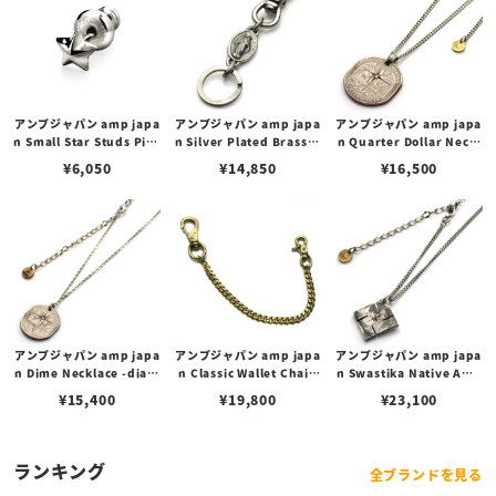
アンプジャパン amp japa
アンプジャパン amp japa
アンプジャパン amp japa
n Small Star Studs Pier
n Silver Plated Brass M
n Quarter Dollar Neckl
ce スモール スター スタッ
ary Medal Key Holder
ace -diamond- クォータ
¥
6,050
¥
14,850
¥
16,500
ズ ピアス
マリー メダル キーホルダ
ーダラーネックレス ダイヤ
ー / シルバー
モンド
アンプジャパン amp japa
アンプジャパン amp japa
アンプジャパン amp japa
n Dime Necklace -diam
n Classic Wallet Chain
n Swastika Native Ame
ond- ダイムネックレス ダ
with Diamond ウォレッ
rican Coin Necklace -r
¥
15,400
¥
19,800
¥
23,100
イヤモンド
トチェーン
uby- スワスティカ ネイテ
ィブアメリカンコイン ネッ
クレス ルビー
ランキング
全ブランドを見る