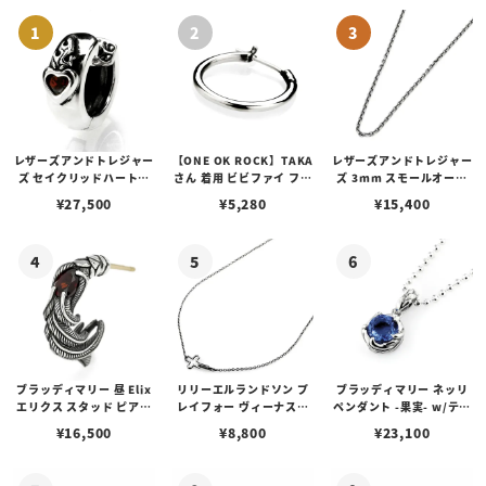
レザーズアンドトレジャー
【ONE OK ROCK】TAKA
レザーズアンドトレジャー
ズ セイクリッドハートピ
さん 着用 ビビファイ フー
ズ 3mm スモールオーバ
アス /ガーネット
プピアス
ルビーンズチェーン w/ロ
¥
27,500
¥
5,280
¥
15,400
ブスタークラスプ＆LTロ
ゴプレート
ブラッディマリー 昼 Elix
リリーエルランドソン プ
ブラッディマリー ネッリ
エリクス スタッド ピアス
レイフォー ヴィーナスチ
ペンダント -果実- w/ティ
w/ガーネット
ェーン / VENUS
アフローライト
¥
16,500
¥
8,800
¥
23,100