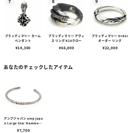
ブラッディマリー カーム
ブラッディマリー アヴィ
ブラッディマリー Order
ペンダント
ス リング K18クロー
オーダー リング
¥
14,300
¥
66,000
¥
22,000
あなたのチェックしたアイテム
アンプジャパン amp japa
n Large Star Hammere
d Bangle -wide- ラージ
¥
7,700
スターハンマードバング