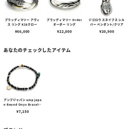
ブラッディマリー アヴィ
ブラッディマリー Order
ジゴロウ スネイプス シル
ス リング K18クロー
オーダー リング
バー ペンダント/クリア
¥
66,000
¥
22,000
¥
20,900
あなたのチェックしたアイテム
アンプジャパン amp japa
n Round Onyx Bracelet
ラウンドオニキス ブレスレ
¥
7,150
ット