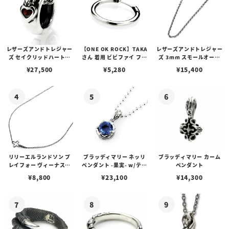
レザーズアンドトレジャー
【ONE OK ROCK】TAKA
レザーズアンドトレジャー
ズ セイクリッドハートピ
さん 着用 ビビファイ フー
ズ 3mm スモールオーバ
アス /ガーネット
プピアス
ルビーンズチェーン w/ロ
¥
27,500
¥
5,280
¥
15,400
ブスタークラスプ＆LTロ
ゴプレート
リリーエルランドソン プ
ブラッディマリー ネッリ
ブラッディマリー カーム
レイフォー ヴィーナスチ
ペンダント -果実- w/ティ
ペンダント
ェーン / VENUS
アフローライト
¥
8,800
¥
23,100
¥
14,300