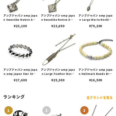
アンプジャパン amp japa
アンプジャパン amp japa
アンプジャパン amp japa
n Swastika Native Ame
n Swastika Native Ame
n Large Maria Necklac
rican Coin Necklace -r
rican Coin Necklace -di
e ラージ マリア メダイ ネ
¥
23,100
¥
23,650
¥
79,200
uby- スワスティカ ネイテ
amond- スワスティカ ネ
ックレス
ィブアメリカンコイン ネッ
イティブアメリカンコイン
クレス ルビー
ネックレス ダイヤモンド
アンプジャパン amp japa
アンプジャパン amp japa
アンプジャパン amp japa
n amp japan Star Stud
n Large Feather Neckl
n Hallmark Beads Brac
s Ring スター スタッズ リ
ace -tarnish- ラージフェ
elet -river stone- ホー
¥
17,600
¥
25,300
¥
16,500
ング
ザーネックレス (ターニッ
ルマークビーズブレスレッ
シュ)
ト/リバーストーン
ランキング
全ブランドを見る