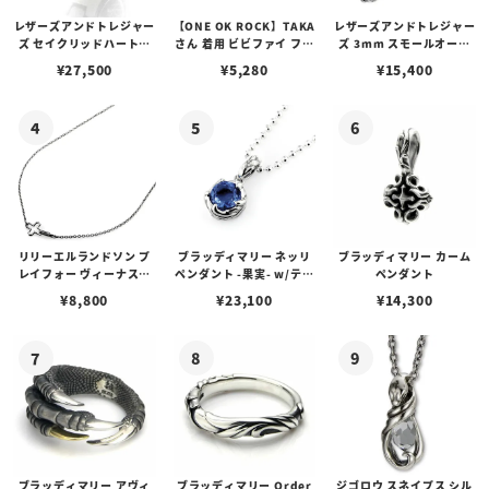
レザーズアンドトレジャー
【ONE OK ROCK】TAKA
レザーズアンドトレジャー
ズ セイクリッドハートピ
さん 着用 ビビファイ フー
ズ 3mm スモールオーバ
アス /ガーネット
プピアス
ルビーンズチェーン w/ロ
¥
27,500
¥
5,280
¥
15,400
ブスタークラスプ＆LTロ
ゴプレート
リリーエルランドソン プ
ブラッディマリー ネッリ
ブラッディマリー カーム
レイフォー ヴィーナスチ
ペンダント -果実- w/ティ
ペンダント
ェーン / VENUS
アフローライト
¥
8,800
¥
23,100
¥
14,300
ブラッディマリー アヴィ
ブラッディマリー Order
ジゴロウ スネイプス シル