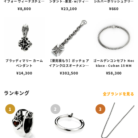
イフォー ヴィーナスチェー
ンダント -果実- w/ティア
シルバーポリッシュクリー
ン / VENUS
フローライト
ナー（ペーストポリッシ
¥
8,800
¥
23,100
¥
660
ュ）
ブラッディマリー カーム
【要見積もり】ガッチョ ア
ゴールデンコンセプト Nec
ペンダント
イアンクロスオーナメント
klace - Cuban 15 MM
キーチェーン/エイペック
¥
14,300
¥
302,500
¥
58,300
スハンターノッカー Ver.
フィン＆ペイントアンカー
リンク
ランキング
全ブランドを見る