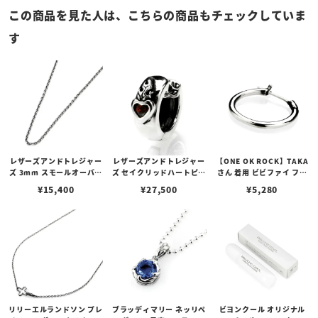
この商品を見た人は、こちらの商品もチェックしていま
す
レザーズアンドトレジャー
レザーズアンドトレジャー
【ONE OK ROCK】TAKA
ズ 3mm スモールオーバル
ズ セイクリッドハートピア
さん 着用 ビビファイ フー
ビーンズチェーン w/ロブ
ス /ガーネット
プピアス
¥
15,400
¥
27,500
¥
5,280
スタークラスプ＆LTロゴプ
レート
リリーエルランドソン プレ
ブラッディマリー ネッリペ
ビヨンクール オリジナル