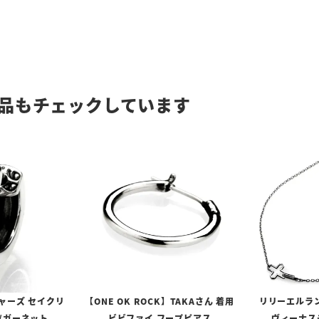
品もチェックしています
ャーズ セイクリ
【ONE OK ROCK】TAKAさん 着用
リリーエルラ
/ガーネット
ビビファイ フープピアス
ヴィーナスチ