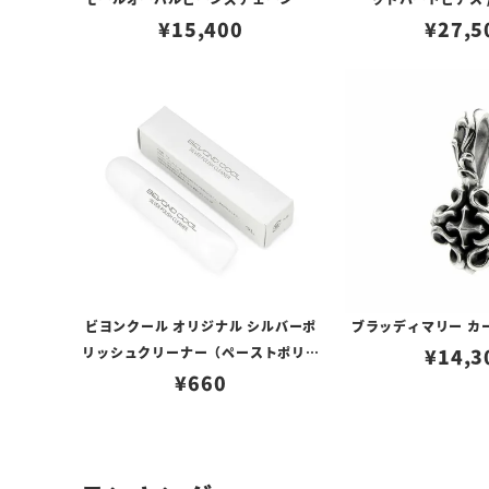
ロブスタークラスプ＆LTロゴプレート
¥
15,400
¥
27,5
ビヨンクール オリジナル シルバーポ
ブラッディマリー カ
リッシュクリーナー（ペーストポリッ
¥
14,3
¥
シュ）
660