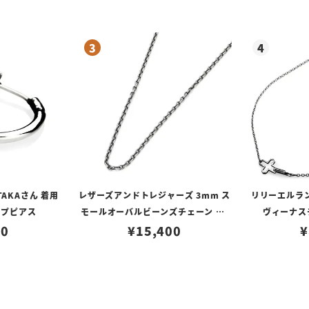
TAKAさん 着用
レザーズアンドトレジャーズ 3mm ス
リリーエルラ
ープピアス
モールオーバルビーンズチェーン w/
ヴィーナスチ
80
ロブスタークラスプ＆LTロゴプレート
¥
15,400
¥