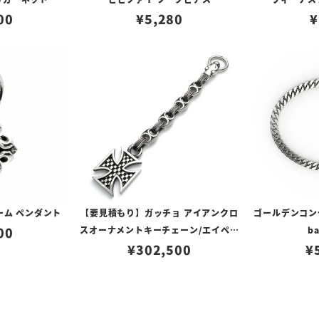
00
¥
5,280
¥
ーム ペンダント
【要見積もり】ガッチョ アイアンクロ
ゴールデンコンセプ
00
スオーナメントキーチェーン/エイペッ
ba
クスハンターノッカー Ver. フィン＆
¥
302,500
¥
ペイントアンカーリンク