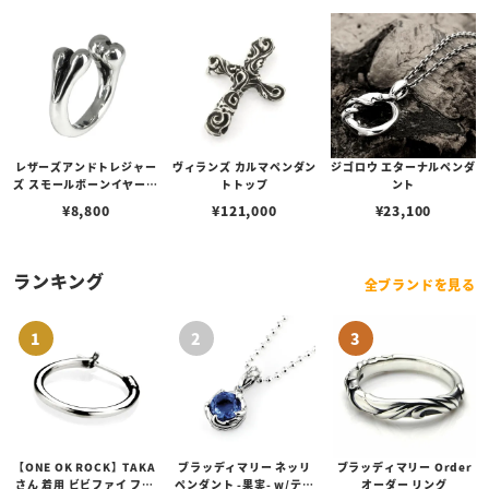
レザーズアンドトレジャー
ヴィランズ カルマペンダン
ジゴロウ エターナルペンダ
ズ スモールボーンイヤーカ
トトップ
ント
フ
¥
8,800
¥
121,000
¥
23,100
ランキング
全ブランドを見る
【ONE OK ROCK】TAKA
ブラッディマリー ネッリ
ブラッディマリー Order
さん 着用 ビビファイ フー
ペンダント -果実- w/ティ
オーダー リング