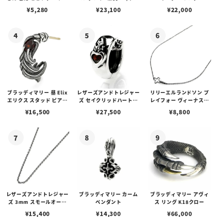
プピアス
アフローライト
¥
5,280
¥
23,100
¥
22,000
ブラッディマリー 昼 Elix
レザーズアンドトレジャー
リリーエルランドソン プ
エリクス スタッド ピアス
ズ セイクリッドハートピ
レイフォー ヴィーナスチ
w/ガーネット
アス /ガーネット
ェーン / VENUS
¥
16,500
¥
27,500
¥
8,800
レザーズアンドトレジャー
ブラッディマリー カーム
ブラッディマリー アヴィ
ズ 3mm スモールオーバ
ペンダント
ス リング K18クロー
ルビーンズチェーン w/ロ
¥
15,400
¥
14,300
¥
66,000