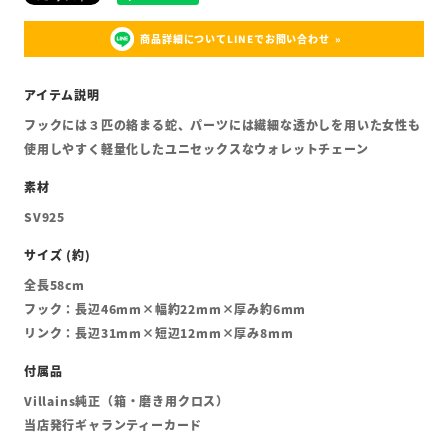
商品詳細についてLINEでお問い合わせ
フックには３匹の絡まる蛇、パーツには繊細な透かしを用いた女性も
使用しやすく軽量化したユニセックスなウォレットチェーン
SV925
全長58cm
フック：長辺46mm×幅約22mm×厚み約6mm
リンク：長辺31mm×短辺12mm×厚み8mm
Villains純正（箱・磨き用クロス）
当店発行ギャランティーカード