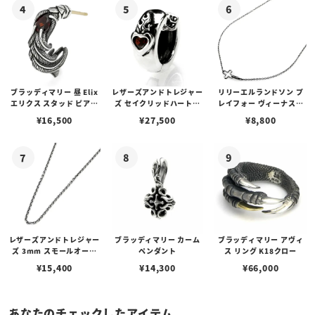
ブラッディマリー 昼 Elix
レザーズアンドトレジャー
リリーエルランドソン プ
エリクス スタッド ピアス
ズ セイクリッドハートピ
レイフォー ヴィーナスチ
w/ガーネット
アス /ガーネット
ェーン / VENUS
¥
16,500
¥
27,500
¥
8,800
レザーズアンドトレジャー
ブラッディマリー カーム
ブラッディマリー アヴィ
ズ 3mm スモールオーバ
ペンダント
ス リング K18クロー
ルビーンズチェーン w/ロ
¥
15,400
¥
14,300
¥
66,000
ブスタークラスプ＆LTロ
ゴプレート
あなたのチェックしたアイテム