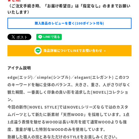
（ご注文手続き時、「お届け希望日」は「指定なし」のままでお願い
いたします）
購入商品のレビューを書く(100ポイント付与)
商品詳細についてLINEでお問い合わせ
edge(エッジ)／simple(シンプル)／elegant(エレガント) この3つ
のキーワードを軸に全体のバランス、大きさ、重さ、人がさりげなく
観た瞬間、一番美しく印象の良い形を追求した[NOVEL]コレクショ
ン。
今回の新作[NOVEL STYLE]ではNOVELシリーズならではのカスタ
ムパーツとして新たに新素材「天然WOOD」を採用しています。1点
1点違う表情を魅せるWOODは長い年月を経て通常WOODよりも強
度、重量が増した特別なWOODのみを使用しています。
熟練した職人の技とあなただけのSTYLEをお楽しみください。