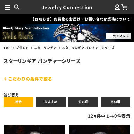
Jewelry Connection
【お知らせ】お荷物のお届け・お問い合わせ業務について
TOP
ブランド
スターリンギア
スターリンギア パンチャーシリーズ
スターリンギア パンチャーシリーズ
こだわりの条件で絞る
キーワード
並び替え
新着
おすすめ
安い順
高い順
性別
124
件中
1
-
40
件表示
商品タイプ