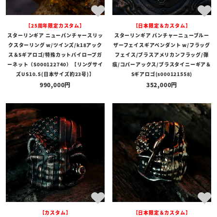
【25周年限定カスタム】
【日本限定＆カスタム】
スターリンギア ニューパンチャースリッ
スターリンギア パンチャーニューブルー
クスターリング w/ツインズ/k18アック
ザーフェイスギアペンダント w/フラッグ
ス＆Sギアロゴ/特殊カットパイロープガ
フェイス/ブラスアメリカンフラッグ/弾
ーネット（S000122740）【リングサイ
痕/コパーアックス/ブラスタイニーギア＆
ズUS10.5(日本サイズ約23号)】
Sギアロゴ(s000121558)
990,000
352,000
【カスタム】
【日本限定＆カスタム】