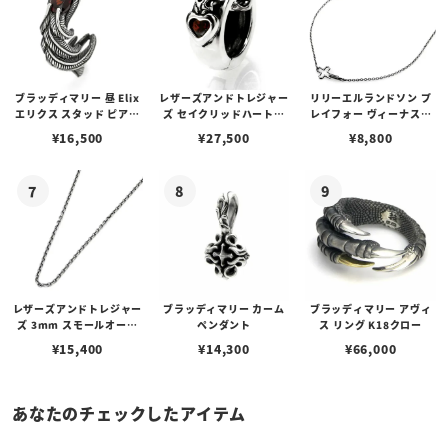
ブラッディマリー 昼 Elix
レザーズアンドトレジャー
リリーエルランドソン プ
エリクス スタッド ピアス
ズ セイクリッドハートピ
レイフォー ヴィーナスチ
w/ガーネット
アス /ガーネット
ェーン / VENUS
¥
16,500
¥
27,500
¥
8,800
レザーズアンドトレジャー
ブラッディマリー カーム
ブラッディマリー アヴィ
ズ 3mm スモールオーバ
ペンダント
ス リング K18クロー
ルビーンズチェーン w/ロ
¥
15,400
¥
14,300
¥
66,000
ブスタークラスプ＆LTロ
ゴプレート
あなたのチェックしたアイテム