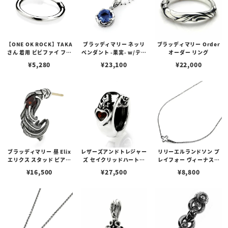
【ONE OK ROCK】TAKA
ブラッディマリー ネッリ
ブラッディマリー Order
さん 着用 ビビファイ フー
ペンダント -果実- w/ティ
オーダー リング
プピアス
アフローライト
¥
5,280
¥
23,100
¥
22,000
ブラッディマリー 昼 Elix
レザーズアンドトレジャー
リリーエルランドソン プ
エリクス スタッド ピアス
ズ セイクリッドハートピ
レイフォー ヴィーナスチ
w/ガーネット
アス /ガーネット
ェーン / VENUS
¥
16,500
¥
27,500
¥
8,800