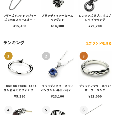
レザーズアンドトレジャー
ブラッディマリー カーム
ロンワンズ ダブル オスプ
ズ 3mm スモールオーバ
ペンダント
レイ イヤリング
ルビーンズチェーン w/ロ
¥
15,400
¥
14,300
¥
79,200
ブスタークラスプ＆LTロ
ゴプレート
ランキング
全ブランドを見る
【ONE OK ROCK】TAKA
ブラッディマリー ネッリ
ブラッディマリー Order
さん 着用 ビビファイ フー
ペンダント -果実- w/ティ
オーダー リング
プピアス
アフローライト
¥
5,280
¥
23,100
¥
22,000