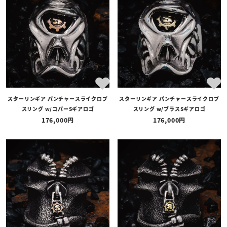
全ての商品
予約商品
セール商品
カテゴリ
ブランド
スターリンギア パンチャースライクロプ
スターリンギア パンチャースライクロプ
価格
スリング w/コパーSギアロゴ
スリング w/ブラスSギアロゴ
〜
176,000
176,000
在庫の有無
在庫あり
在庫なしを含む