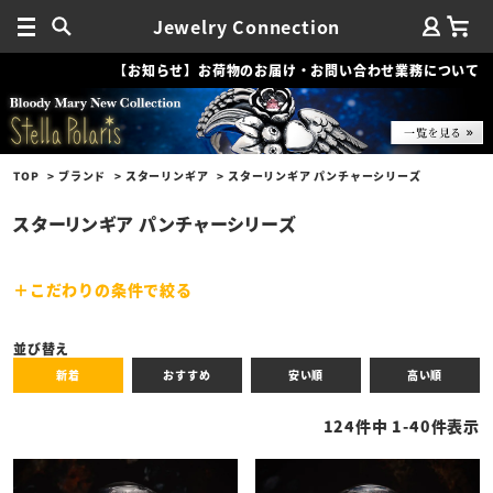
Jewelry Connection
【お知らせ】お荷物のお届け・お問い合わせ業務について
TOP
ブランド
スターリンギア
スターリンギア パンチャーシリーズ
スターリンギア パンチャーシリーズ
こだわりの条件で絞る
キーワード
並び替え
新着
おすすめ
安い順
高い順
性別
124
件中
1
-
40
件表示
商品タイプ