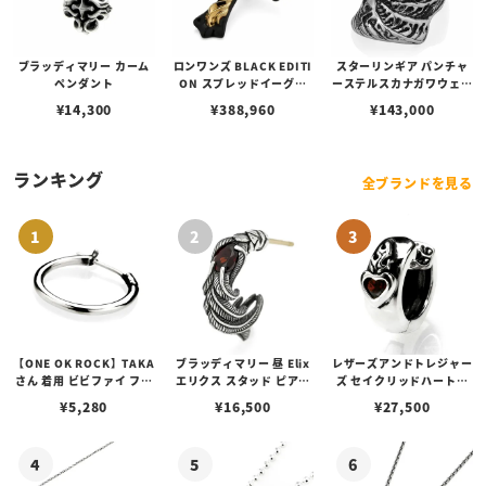
ブラッディマリー カーム
ロンワンズ BLACK EDITI
スターリンギア パンチャ
ペンダント
ON スプレッドイーグル
ーステルスカナガワウェー
ペンダント M w/ ブラック
ブリング
¥
14,300
¥
388,960
¥
143,000
コーティング w/ K18イエ
ローゴールド フュージョ
ン
ランキング
全ブランドを見る
【ONE OK ROCK】TAKA
ブラッディマリー 昼 Elix
レザーズアンドトレジャー
さん 着用 ビビファイ フー
エリクス スタッド ピアス
ズ セイクリッドハートピ
プピアス
w/ガーネット
アス /ガーネット
¥
5,280
¥
16,500
¥
27,500