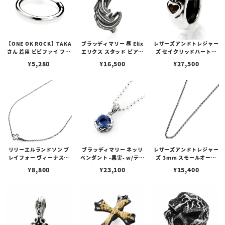
【ONE OK ROCK】TAKA
ブラッディマリー 昼 Elix
レザーズアンドトレジャー
さん 着用 ビビファイ フー
エリクス スタッド ピアス
ズ セイクリッドハートピ
プピアス
w/ガーネット
アス /ガーネット
¥
5,280
¥
16,500
¥
27,500
リリーエルランドソン プ
ブラッディマリー ネッリ
レザーズアンドトレジャー
レイフォー ヴィーナスチ
ペンダント -果実- w/ティ
ズ 3mm スモールオーバ
ェーン / VENUS
アフローライト
ルビーンズチェーン w/ロ
¥
8,800
¥
23,100
¥
15,400
ブスタークラスプ＆LTロ
ゴプレート