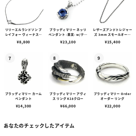
リリーエルランドソン プ
ブラッディマリー ネッリ
レザーズアンドトレジャー
レイフォー ヴィーナスチ
ペンダント -果実- w/ティ
ズ 3mm スモールオーバ
ェーン / VENUS
アフローライト
ルビーンズチェーン w/ロ
¥
8,800
¥
23,100
¥
15,400
ブスタークラスプ＆LTロ
ゴプレート
ブラッディマリー カーム
ブラッディマリー アヴィ
ブラッディマリー Order
ペンダント
ス リング K18クロー
オーダー リング
¥
14,300
¥
66,000
¥
22,000
あなたのチェックしたアイテム