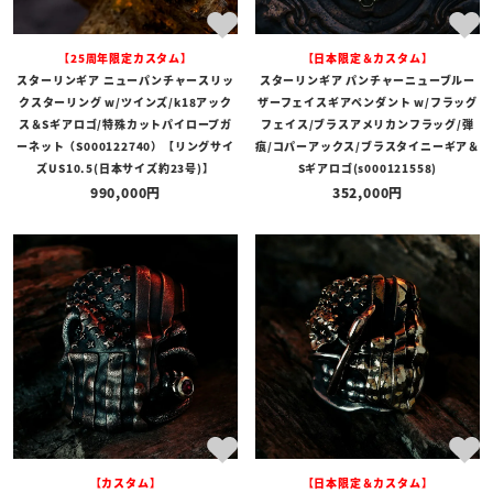
【25周年限定カスタム】
【日本限定＆カスタム】
スターリンギア ニューパンチャースリッ
スターリンギア パンチャーニューブルー
クスターリング w/ツインズ/k18アック
ザーフェイスギアペンダント w/フラッグ
ス＆Sギアロゴ/特殊カットパイロープガ
フェイス/ブラスアメリカンフラッグ/弾
ーネット（S000122740）【リングサイ
痕/コパーアックス/ブラスタイニーギア＆
ズUS10.5(日本サイズ約23号)】
Sギアロゴ(s000121558)
990,000
352,000
【カスタム】
【日本限定＆カスタム】