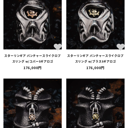
全ての商品
予約商品
セール商品
カテゴリ
ブランド
スターリンギア パンチャースライクロプ
スターリンギア パンチャースライクロプ
価格
スリング w/コパーSギアロゴ
スリング w/ブラスSギアロゴ
〜
176,000
176,000
在庫の有無
在庫あり
在庫なしを含む