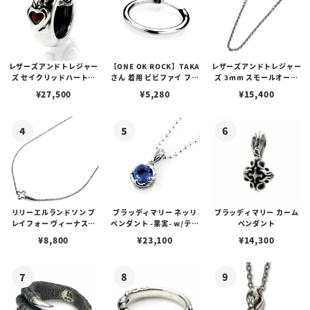
レザーズアンドトレジャー
【ONE OK ROCK】TAKA
レザーズアンドトレジャー
ズ セイクリッドハートピ
さん 着用 ビビファイ フー
ズ 3mm スモールオーバ
アス /ガーネット
プピアス
ルビーンズチェーン w/ロ
¥
27,500
¥
5,280
¥
15,400
ブスタークラスプ＆LTロ
ゴプレート
リリーエルランドソン プ
ブラッディマリー ネッリ
ブラッディマリー カーム
レイフォー ヴィーナスチ
ペンダント -果実- w/ティ
ペンダント
ェーン / VENUS
アフローライト
¥
8,800
¥
23,100
¥
14,300