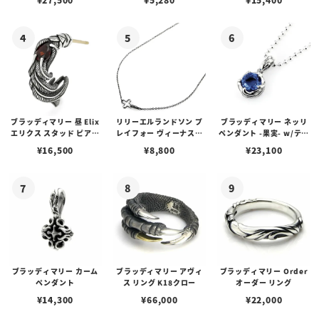
ブスタークラスプ＆LTロ
ゴプレート
ブラッディマリー 昼 Elix
リリーエルランドソン プ
ブラッディマリー ネッリ
エリクス スタッド ピアス
レイフォー ヴィーナスチ
ペンダント -果実- w/ティ
w/ガーネット
ェーン / VENUS
アフローライト
¥
16,500
¥
8,800
¥
23,100
ブラッディマリー カーム
ブラッディマリー アヴィ
ブラッディマリー Order
ペンダント
ス リング K18クロー
オーダー リング
¥
14,300
¥
66,000
¥
22,000