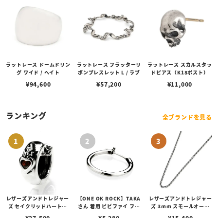
ラットレース ドームドリン
ラットレース フラッターリ
ラットレース スカルスタッ
グ ワイド / ヘイト
ボンブレスレット L / ラブ
ドピアス（K18ポスト）
¥
94,600
¥
57,200
¥
11,000
ランキング
全ブランドを見る
レザーズアンドトレジャー
【ONE OK ROCK】TAKA
レザーズアンドトレジャー
ズ セイクリッドハートピ
さん 着用 ビビファイ フー
ズ 3mm スモールオーバ
アス /ガーネット
プピアス
ルビーンズチェーン w/ロ
¥
27,500
¥
5,280
¥
15,400