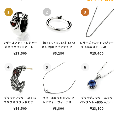
レザーズアンドトレジャー
【ONE OK ROCK】TAKA
レザーズアンドトレジャー
ズ セイクリッドハートピ
さん 着用 ビビファイ フー
ズ 3mm スモールオーバ
アス /ガーネット
プピアス
ルビーンズチェーン w/ロ
¥
27,500
¥
5,280
¥
15,400
ブスタークラスプ＆LTロ
ゴプレート
ブラッディマリー 昼 Elix
リリーエルランドソン プ
ブラッディマリー ネッリ
エリクス スタッド ピアス
レイフォー ヴィーナスチ
ペンダント -果実- w/ティ
w/ガーネット
ェーン / VENUS
アフローライト
¥
16,500
¥
8,800
¥
23,100