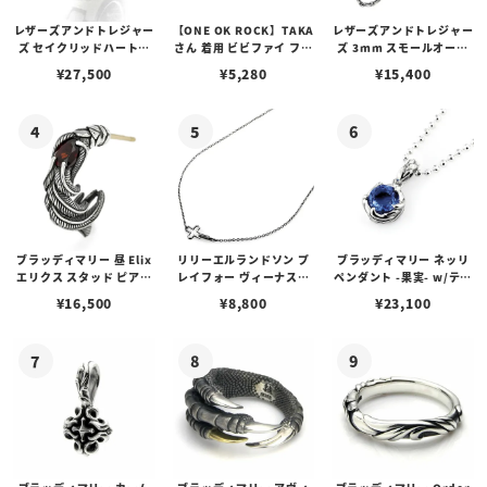
レザーズアンドトレジャー
【ONE OK ROCK】TAKA
レザーズアンドトレジャー
ズ セイクリッドハートピ
さん 着用 ビビファイ フー
ズ 3mm スモールオーバ
アス /ガーネット
プピアス
ルビーンズチェーン w/ロ
¥
27,500
¥
5,280
¥
15,400
ブスタークラスプ＆LTロ
ゴプレート
ブラッディマリー 昼 Elix
リリーエルランドソン プ
ブラッディマリー ネッリ
エリクス スタッド ピアス
レイフォー ヴィーナスチ
ペンダント -果実- w/ティ
w/ガーネット
ェーン / VENUS
アフローライト
¥
16,500
¥
8,800
¥
23,100