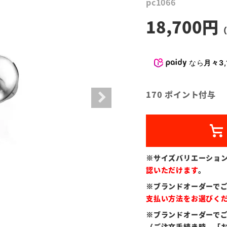
pc1066
18,700
なら
月々3,
170
ポイント付与
※サイズバリエーショ
認いただけます
。
※ブランドオーダーで
支払い方法をお選びく
※ブランドオーダーで
（ご注文手続き時、「