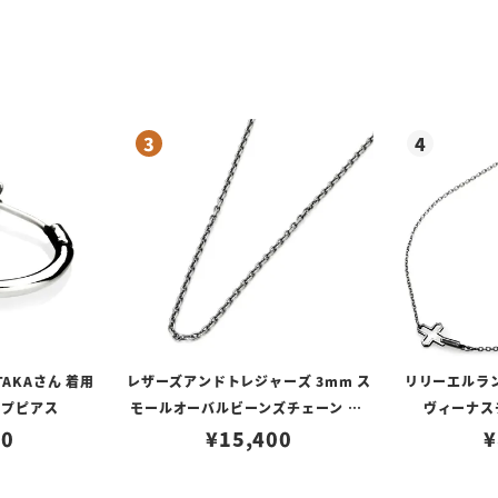
TAKAさん 着用
レザーズアンドトレジャーズ 3mm ス
リリーエルラ
ープピアス
モールオーバルビーンズチェーン w/
ヴィーナスチ
80
ロブスタークラスプ＆LTロゴプレート
¥
15,400
¥