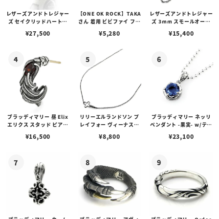
レザーズアンドトレジャー
【ONE OK ROCK】TAKA
レザーズアンドトレジャー
ズ セイクリッドハートピ
さん 着用 ビビファイ フー
ズ 3mm スモールオーバ
アス /ガーネット
プピアス
ルビーンズチェーン w/ロ
¥
27,500
¥
5,280
¥
15,400
ブスタークラスプ＆LTロ
ゴプレート
ブラッディマリー 昼 Elix
リリーエルランドソン プ
ブラッディマリー ネッリ
エリクス スタッド ピアス
レイフォー ヴィーナスチ
ペンダント -果実- w/ティ
w/ガーネット
ェーン / VENUS
アフローライト
¥
16,500
¥
8,800
¥
23,100