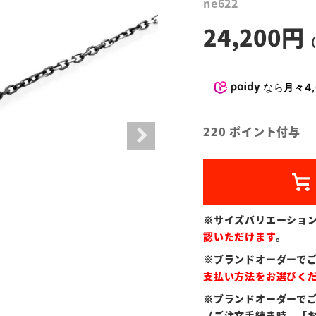
ne622
24,200
なら
月々4,
220
ポイント付与
※サイズバリエーショ
認いただけます
。
※ブランドオーダーで
支払い方法をお選びく
※ブランドオーダーで
（ご注文手続き時、「