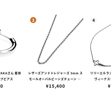
TAKAさん 着用
レザーズアンドトレジャーズ 3mm ス
リリーエルラ
ープピアス
モールオーバルビーンズチェーン w/
ヴィーナスチ
80
ロブスタークラスプ＆LTロゴプレート
¥
15,400
¥