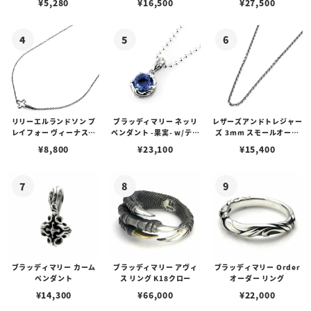
¥
5,280
¥
16,500
¥
27,500
リリーエルランドソン プ
ブラッディマリー ネッリ
レザーズアンドトレジャー
レイフォー ヴィーナスチ
ペンダント -果実- w/ティ
ズ 3mm スモールオーバ
ェーン / VENUS
アフローライト
ルビーンズチェーン w/ロ
¥
8,800
¥
23,100
¥
15,400
ブスタークラスプ＆LTロ
ゴプレート
ブラッディマリー カーム
ブラッディマリー アヴィ
ブラッディマリー Order
ペンダント
ス リング K18クロー
オーダー リング
¥
14,300
¥
66,000
¥
22,000