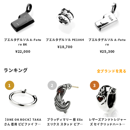
プエルタデルソル A-Futu
プエルタデルソル PE1064
プエルタデルソル A-Futu
re BK
re
¥
18,700
¥
22,000
¥
25,300
ランキング
全ブランドを見る
【ONE OK ROCK】TAKA
ブラッディマリー 昼 Elix
レザーズアンドトレジャー
さん 着用 ビビファイ フー
エリクス スタッド ピアス
ズ セイクリッドハートピ
プピアス
w/ガーネット
アス /ガーネット