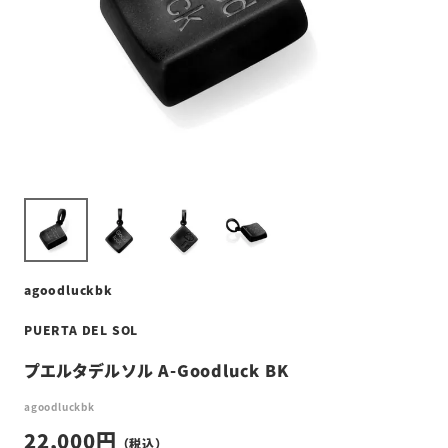
agoodluckbk
PUERTA DEL SOL
プエルタデルソル A-Goodluck BK
agoodluckbk
22,000