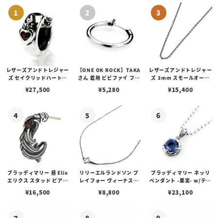
レザーズアンドトレジャー
【ONE OK ROCK】TAKA
レザーズアンドトレジャー
ズ セイクリッドハートピ
さん 着用 ビビファイ フー
ズ 3mm スモールオーバ
アス /ガーネット
プピアス
ルビーンズチェーン w/ロ
¥
27,500
¥
5,280
¥
15,400
ブスタークラスプ＆LTロ
ゴプレート
ブラッディマリー 昼 Elix
リリーエルランドソン プ
ブラッディマリー ネッリ
エリクス スタッド ピアス
レイフォー ヴィーナスチ
ペンダント -果実- w/ティ
w/ガーネット
ェーン / VENUS
アフローライト
¥
16,500
¥
8,800
¥
23,100