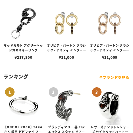
マッドカルト アグリーヘッ
オリビア・バートン クラシ
オリビア・バートン クラシ
ドカオスキーリング
ック - アミティ インターロ
ック - アミティ インターロ
ック ゴールド ピアス
ック ローズゴールド ピア
¥
217,800
¥
11,000
¥
11,000
ス
ランキング
全ブランドを見る
【ONE OK ROCK】TAKA
ブラッディマリー 昼 Elix
レザーズアンドトレジャー
さん 着用 ビビファイ フー
エリクス スタッド ピアス
ズ セイクリッドハートピ