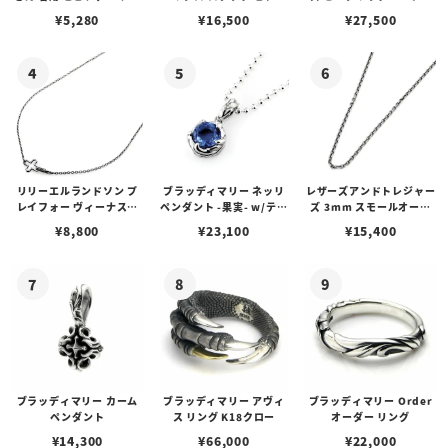
プピアス
w/ガーネット
アス /ガーネット
¥
5,280
¥
16,500
¥
27,500
リリーエルランドソン プ
ブラッディマリー ネッリ
レザーズアンドトレジャー
レイフォー ヴィーナスチ
ペンダント -果実- w/ティ
ズ 3mm スモールオーバ
ェーン / VENUS
アフローライト
ルビーンズチェーン w/ロ
¥
8,800
¥
23,100
¥
15,400
ブスタークラスプ＆LTロ
ゴプレート
ブラッディマリー カーム
ブラッディマリー アヴィ
ブラッディマリー Order
ペンダント
ス リング K18クロー
オーダー リング
¥
14,300
¥
66,000
¥
22,000