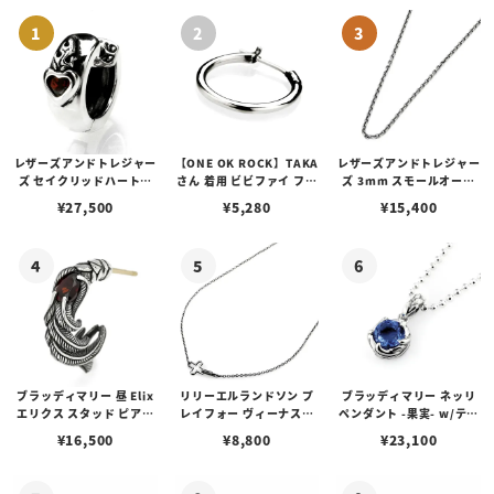
レザーズアンドトレジャー
【ONE OK ROCK】TAKA
レザーズアンドトレジャー
ズ セイクリッドハートピ
さん 着用 ビビファイ フー
ズ 3mm スモールオーバ
アス /ガーネット
プピアス
ルビーンズチェーン w/ロ
¥
27,500
¥
5,280
¥
15,400
ブスタークラスプ＆LTロ
ゴプレート
ブラッディマリー 昼 Elix
リリーエルランドソン プ
ブラッディマリー ネッリ
エリクス スタッド ピアス
レイフォー ヴィーナスチ
ペンダント -果実- w/ティ
w/ガーネット
ェーン / VENUS
アフローライト
¥
16,500
¥
8,800
¥
23,100