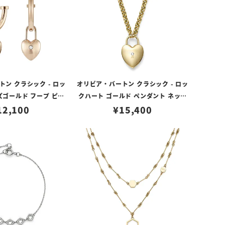
ン クラシック - ロッ
オリビア・バートン クラシック - ロッ
ズゴールド フープ ピア
クハート ゴールド ペンダント ネック
12,100
ス
¥
15,400
レス