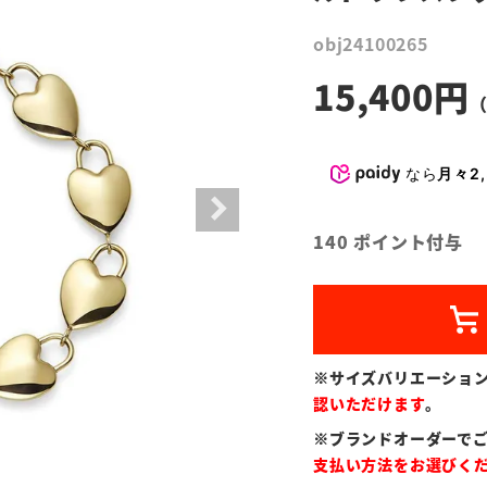
obj24100265
15,400
なら
月々2,
140
ポイント付与
※サイズバリエーショ
認いただけます
。
※ブランドオーダーで
支払い方法をお選びく