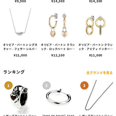
¥
9,900
¥
14,300
¥
14,300
ング ピアス
レット
ピアス セット
オリビア・バートン シグネ
オリビア・バートン クラシ
オリビア・バートン クラシ
チャー - フェザー シルバー
ック - ロックハート ローズ
ック - アミティ インターロ
ネックレス
ゴールド フープ ピアス
ック ゴールド ピアス
¥
11,000
¥
12,100
¥
11,000
ランキング
全ブランドを見る
レザーズアンドトレジャー
【ONE OK ROCK】TAKA
レザーズアンドトレジャー