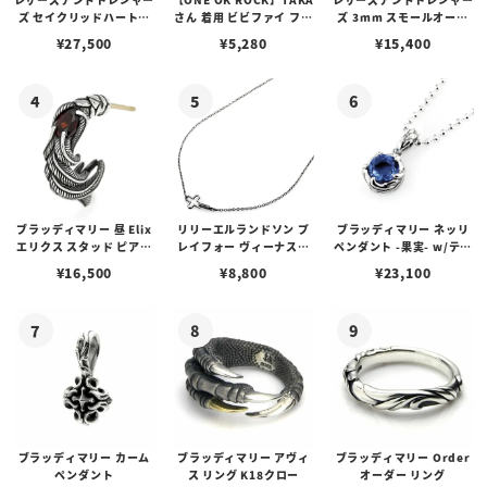
ズ セイクリッドハートピ
さん 着用 ビビファイ フー
ズ 3mm スモールオーバ
アス /ガーネット
プピアス
ルビーンズチェーン w/ロ
¥
27,500
¥
5,280
¥
15,400
ブスタークラスプ＆LTロ
ゴプレート
ブラッディマリー 昼 Elix
リリーエルランドソン プ
ブラッディマリー ネッリ
エリクス スタッド ピアス
レイフォー ヴィーナスチ
ペンダント -果実- w/ティ
w/ガーネット
ェーン / VENUS
アフローライト
¥
16,500
¥
8,800
¥
23,100
ブラッディマリー カーム
ブラッディマリー アヴィ
ブラッディマリー Order
ペンダント
ス リング K18クロー
オーダー リング