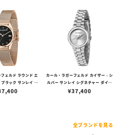
フェルド ラウンド エ
カール・ラガーフェルド カイザー - シ
 ブラック サンレイ シ
ルバー サンレイ シグネチャー ダイヤ
イヤル ローズゴールド
37,400
¥
ル シルバー
37,400
メッシュ
全ブランドを見る