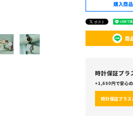
購入商品
商
時計保証プラ
+
1,650
円で安心の
時計保証プラス