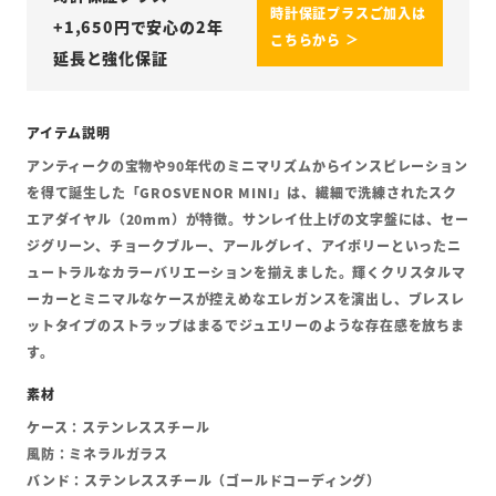
時計保証プラスご加入は
+
1,650
円で安心の2年
こちらから ＞
延長と強化保証
アンティークの宝物や90年代のミニマリズムからインスピレーション
を得て誕生した「GROSVENOR MINI」は、繊細で洗練されたスク
エアダイヤル（20mm）が特徴。サンレイ仕上げの文字盤には、セー
ジグリーン、チョークブルー、アールグレイ、アイボリーといったニ
ュートラルなカラーバリエーションを揃えました。輝くクリスタルマ
ーカーとミニマルなケースが控えめなエレガンスを演出し、ブレスレ
ットタイプのストラップはまるでジュエリーのような存在感を放ちま
す。
ケース：ステンレススチール
風防：ミネラルガラス
バンド：ステンレススチール（ゴールドコーディング）