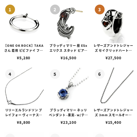
【ONE OK ROCK】TAKA
ブラッディマリー 昼 Elix
レザーズアンドトレジャー
さん 着用 ビビファイ フー
エリクス スタッド ピアス
ズ セイクリッドハートピ
プピアス
w/ガーネット
アス /ガーネット
¥
5,280
¥
16,500
¥
27,500
リリーエルランドソン プ
ブラッディマリー ネッリ
レザーズアンドトレジャー
レイフォー ヴィーナスチ
ペンダント -果実- w/ティ
ズ 3mm スモールオーバ
ェーン / VENUS
アフローライト
ルビーンズチェーン w/ロ
¥
8,800
¥
23,100
¥
15,400
ブスタークラスプ＆LTロ
ゴプレート