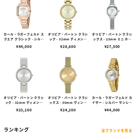
カール・ラガーフェルド ス
オリビア・バートン クラシ
オリビア・バートン クラシ
クエア クラシック - シルバ
ック - 32mm ディメンシ
ックス - 23mm ミニ ホワ
ー サンレイ シグネチャー
ョン アイボリー サンレイ
イトマザーオブパール クリ
¥
44,000
¥
28,600
¥
27,500
ダイヤル ローズゴールド
ゴールド ブレスレット
スタル シルバー メッシュ
オリビア・バートン クラシ
オリビア・バートン クラシ
カール・ラガーフェルド カ
ック - 32mm ディメンシ
ックス - 30mm ヴィンテ
イザー - シルバー サンレイ
ョン シルバー ホワイト サ
ージ ビーズ ライト ゴール
シグネチャー ダイヤル イ
¥
23,100
¥
24,200
¥
44,000
ンレイ アールグレイ レザ
ド サンレイ セージ グリー
エローゴールド
ー
ン レザー
ランキング
全ブランドを見る