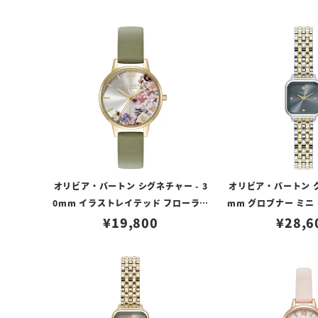
オリビア・バートン シグネチャー - 3
オリビア・バートン ク
0mm イラストレイテッド フローラル
mm グロブナー ミニ
ゴールド & セージグリーン レザース
¥
19,800
サンレイ シルバー＆
¥
28,6
トラップ ウォッチ
レット