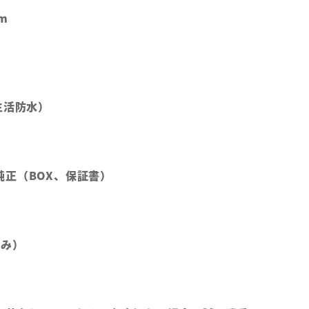
m
m
生活防水）
純正（BOX、保証書）
のみ）