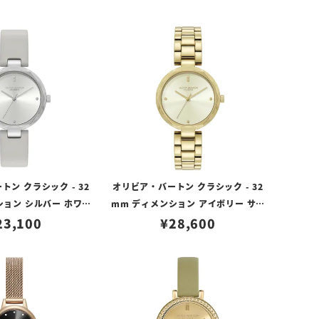
ン クラシック - 32
オリビア・バートン クラシック - 32
ション シルバー ホワイ
mm ディメンション アイボリー サン
 アールグレイ レザー
23,100
レイ ゴールド ブレスレット
¥
28,600