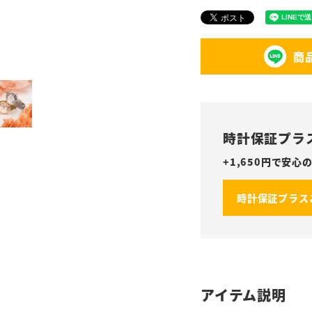
商
時計保証プラ
+
1,650
円で安心の
時計保証プラス