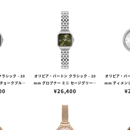
ラシック - 20
オリビア・バートン クラシック - 20
オリビア・バート
 チョークブルー
mm グロブナー ミニ セージグリーン
mm ディメン
ゴールド ブレス
00
サンレイ シルバー ブレスレット
¥
26,400
ト サンレイ
¥