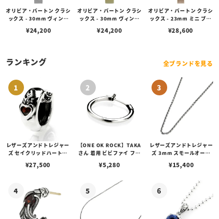
オリビア・バートン クラシ
オリビア・バートン クラシ
オリビア・バートン クラシ
ックス - 30mm ヴィンテ
ックス - 30mm ヴィンテ
ックス - 23mm ミニ ブラ
ージ ビーズ シルバー ホワ
ージ ビーズ ライト ゴール
ック サンレイ ローズゴー
¥
24,200
¥
24,200
¥
28,600
イト サンレイ メッシュ
ド サンレイ セージ グリー
ルド メッシュ
ン レザー
ランキング
全ブランドを見る
レザーズアンドトレジャー
【ONE OK ROCK】TAKA
レザーズアンドトレジャー
ズ セイクリッドハートピ
さん 着用 ビビファイ フー
ズ 3mm スモールオーバ
アス /ガーネット
プピアス
ルビーンズチェーン w/ロ
¥
27,500
¥
5,280
¥
15,400
ブスタークラスプ＆LTロ
ゴプレート