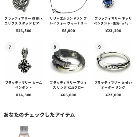
ブラッディマリー 昼 Elix
リリーエルランドソン プ
ブラッディマリー ネッリ
エリクス スタッド ピアス
レイフォー ヴィーナスチ
ペンダント -果実- w/ティ
w/ガーネット
ェーン / VENUS
アフローライト
¥
16,500
¥
8,800
¥
23,100
ブラッディマリー カーム
ブラッディマリー アヴィ
ブラッディマリー Order
ペンダント
ス リング K18クロー
オーダー リング
¥
14,300
¥
66,000
¥
22,000
あなたのチェックしたアイテム