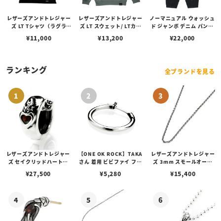
レザーズアンドトレジャー
レザーズアンドトレジャー
ノーマニュアル ウォッシュ
ズ LT Tシャツ（ラグラ
ズ LT スウェット/ LTカレ
ド ジャンボ デニム パンツ
ン）/ Mother Mary （ブ
ッジロゴ （ストーングリー
- ウォッシュド ブラック
¥
11,000
¥
13,200
¥
22,000
ラック/ベージュ/6.2oz）
ン/ホワイト/10.0oz）
（Sサイズ）
ランキング
全ブランドを見る
レザーズアンドトレジャー
【ONE OK ROCK】TAKA
レザーズアンドトレジャー
ズ セイクリッドハートピ
さん 着用 ビビファイ フー
ズ 3mm スモールオーバ
アス /ガーネット
プピアス
ルビーンズチェーン w/ロ
¥
27,500
¥
5,280
¥
15,400
ブスタークラスプ＆LTロ
ゴプレート