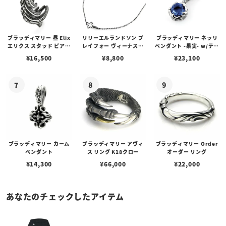
ブラッディマリー 昼 Elix
リリーエルランドソン プ
ブラッディマリー ネッリ
エリクス スタッド ピアス
レイフォー ヴィーナスチ
ペンダント -果実- w/ティ
w/ガーネット
ェーン / VENUS
アフローライト
¥
16,500
¥
8,800
¥
23,100
ブラッディマリー カーム
ブラッディマリー アヴィ
ブラッディマリー Order
ペンダント
ス リング K18クロー
オーダー リング
¥
14,300
¥
66,000
¥
22,000
あなたのチェックしたアイテム