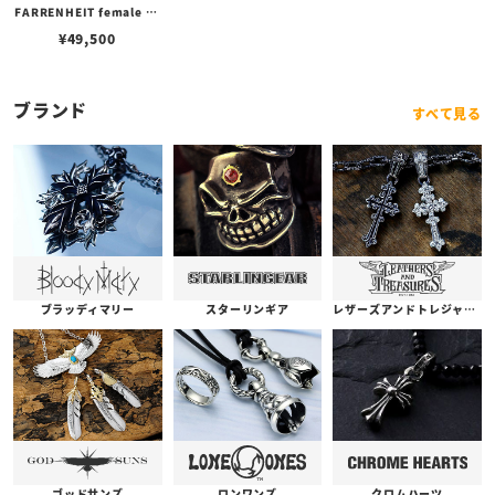
FARRENHEIT female -G
old Leaf- ファーレンハイ
¥
49,500
トリング フィメール w/ゴ
ールドリーフ
ブランド
すべて見る
ブラッディマリー
スターリンギア
レザーズアンドトレジャーズ
ゴッドサンズ
ロンワンズ
クロムハーツ