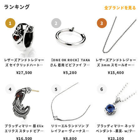
ランキング
全ブランドを見る
レザーズアンドトレジャー
【ONE OK ROCK】TAKA
レザーズアンドトレジャー
ズ セイクリッドハートピ
さん 着用 ビビファイ フー
ズ 3mm スモールオーバ
アス /ガーネット
プピアス
ルビーンズチェーン w/ロ
¥
27,500
¥
5,280
¥
15,400
ブスタークラスプ＆LTロ
ゴプレート
ブラッディマリー 昼 Elix
リリーエルランドソン プ
ブラッディマリー ネッリ
エリクス スタッド ピアス
レイフォー ヴィーナスチ
ペンダント -果実- w/ティ
w/ガーネット
ェーン / VENUS
アフローライト
¥
16,500
¥
8,800
¥
23,100