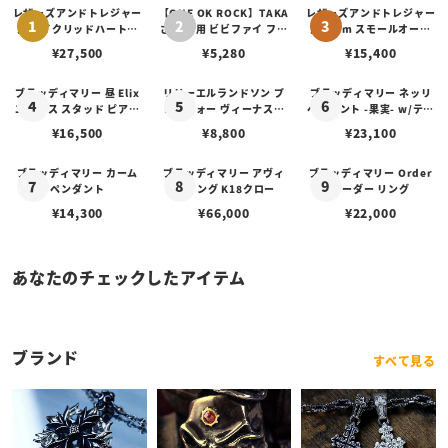
レザーズアンドトレジャー
【ONE OK ROCK】TAKA
レザーズアンドトレジャー
ズ セイクリッドハートピ
さん 着用 ビビファイ フー
ズ 3mm スモールオーバ
アス /ガーネット
プピアス
ルビーンズチェーン w/ロ
¥
27,500
¥
5,280
¥
15,400
ブスタークラスプ＆LTロ
ゴプレート
ブラッディマリー 昼 Elix
リリーエルランドソン プ
ブラッディマリー ネッリ
エリクス スタッド ピアス
レイフォー ヴィーナスチ
ペンダント -果実- w/ティ
w/ガーネット
ェーン / VENUS
アフローライト
¥
16,500
¥
8,800
¥
23,100
ブラッディマリー カーム
ブラッディマリー アヴィ
ブラッディマリー Order
ペンダント
ス リング K18クロー
オーダー リング
¥
14,300
¥
66,000
¥
22,000
あなたのチェックしたアイテム
リリーエルランドソン モル
フォピアスエディション
¥
22,000
ブランド
すべて見る