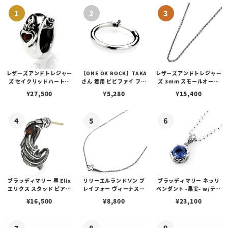
レザーズアンドトレジャー
【ONE OK ROCK】TAKA
レザーズアンドトレジャー
ズ セイクリッドハートピ
さん 着用 ビビファイ フー
ズ 3mm スモールオーバ
アス /ガーネット
プピアス
ルビーンズチェーン w/ロ
¥
27,500
¥
5,280
¥
15,400
ブスタークラスプ＆LTロ
ゴプレート
ブラッディマリー 昼 Elix
リリーエルランドソン プ
ブラッディマリー ネッリ
エリクス スタッド ピアス
レイフォー ヴィーナスチ
ペンダント -果実- w/ティ
w/ガーネット
ェーン / VENUS
アフローライト
¥
16,500
¥
8,800
¥
23,100