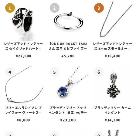
レザーズアンドトレジャー
【ONE OK ROCK】TAKA
レザーズアンドトレジャー
ズ セイクリッドハートピ
さん 着用 ビビファイ フー
ズ 3mm スモールオーバ
アス /ガーネット
プピアス
ルビーンズチェーン w/ロ
¥
27,500
¥
5,280
¥
15,400
ブスタークラスプ＆LTロ
ゴプレート
リリーエルランドソン プ
ブラッディマリー ネッリ
ブラッディマリー カーム
レイフォー ヴィーナスチ
ペンダント -果実- w/ティ
ペンダント
ェーン / VENUS
アフローライト
¥
8,800
¥
23,100
¥
14,300