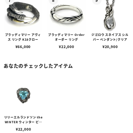
ブラッディマリー アヴィ
ブラッディマリー Order
ジゴロウ スネイプス シル
ス リング K18クロー
オーダー リング
バー ペンダント/クリア
¥
66,000
¥
22,000
¥
20,900
あなたのチェックしたアイテム
リリーエルランドソン the
WINTER ウィンター ピア
スエディション/アイスブ
¥
22,000
ルー