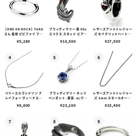
【ONE OK ROCK】TAKA
ブラッディマリー 昼 Elix
レザーズアンドトレジャー
さん 着用 ビビファイ フー
エリクス スタッド ピアス
ズ セイクリッドハートピ
プピアス
w/ガーネット
アス /ガーネット
¥
5,280
¥
16,500
¥
27,500
リリーエルランドソン プ
ブラッディマリー ネッリ
レザーズアンドトレジャー
レイフォー ヴィーナスチ
ペンダント -果実- w/ティ
ズ 3mm スモールオーバ
ェーン / VENUS
アフローライト
ルビーンズチェーン w/ロ
¥
8,800
¥
23,100
¥
15,400
ブスタークラスプ＆LTロ
ゴプレート