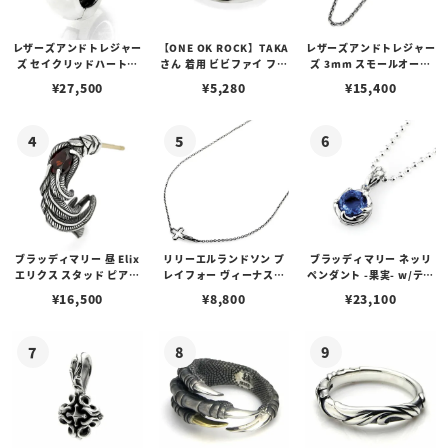
レザーズアンドトレジャー
【ONE OK ROCK】TAKA
レザーズアンドトレジャー
ズ セイクリッドハートピ
さん 着用 ビビファイ フー
ズ 3mm スモールオーバ
アス /ガーネット
プピアス
ルビーンズチェーン w/ロ
¥
27,500
¥
5,280
¥
15,400
ブスタークラスプ＆LTロ
ゴプレート
ブラッディマリー 昼 Elix
リリーエルランドソン プ
ブラッディマリー ネッリ
エリクス スタッド ピアス
レイフォー ヴィーナスチ
ペンダント -果実- w/ティ
w/ガーネット
ェーン / VENUS
アフローライト
¥
16,500
¥
8,800
¥
23,100