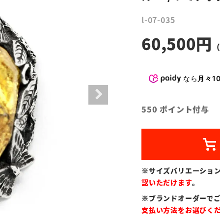
l-07-035
60,500
なら
月々10
550
ポイント付与
※サイズバリエーショ
認いただけます
。
※ブランドオーダーで
支払い方法をお選びく