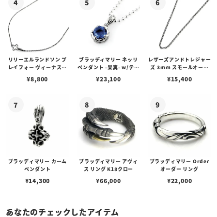
リリーエルランドソン プ
ブラッディマリー ネッリ
レザーズアンドトレジャー
レイフォー ヴィーナスチ
ペンダント -果実- w/ティ
ズ 3mm スモールオーバ
ェーン / VENUS
アフローライト
ルビーンズチェーン w/ロ
¥
8,800
¥
23,100
¥
15,400
ブスタークラスプ＆LTロ
ゴプレート
ブラッディマリー カーム
ブラッディマリー アヴィ
ブラッディマリー Order
ペンダント
ス リング K18クロー
オーダー リング
¥
14,300
¥
66,000
¥
22,000
あなたのチェックしたアイテム