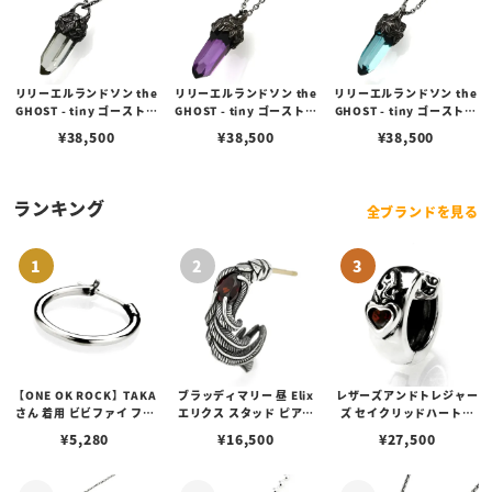
リリーエルランドソン the
リリーエルランドソン the
リリーエルランドソン the
GHOST - tiny ゴーストタ
GHOST - tiny ゴーストタ
GHOST - tiny ゴーストタ
イニーペンダント/クリア
イニーペンダント/パープ
イニーペンダント/アクア
¥
38,500
¥
38,500
¥
38,500
オーバルチェーンセット
ル オーバルチェーンセット
ブルー オーバルチェーンセ
ット
ランキング
全ブランドを見る
【ONE OK ROCK】TAKA
ブラッディマリー 昼 Elix
レザーズアンドトレジャー
さん 着用 ビビファイ フー
エリクス スタッド ピアス
ズ セイクリッドハートピ
プピアス
w/ガーネット
アス /ガーネット
¥
5,280
¥
16,500
¥
27,500