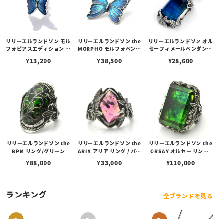
リリーエルランドソン モル
リリーエルランドソン the
リリーエルランドソン オル
フォピアスエディション ス
MORPHO モルフォペンダ
セーフィメールペンダント
モール
ント
- ブルー
¥
13,200
¥
38,500
¥
28,600
リリーエルランドソン the
リリーエルランドソン the
リリーエルランドソン the
BPM リング/グリーン
ARIA アリア リング / パー
ORSAY オルセー リング/
プル
グリーン
¥
88,000
¥
33,000
¥
110,000
ランキング
全ブランドを見る