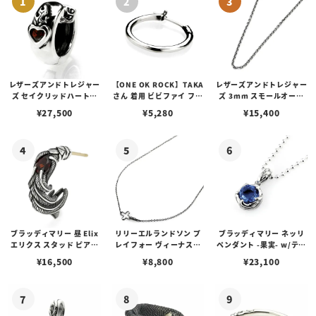
レザーズアンドトレジャー
【ONE OK ROCK】TAKA
レザーズアンドトレジャー
ズ セイクリッドハートピ
さん 着用 ビビファイ フー
ズ 3mm スモールオーバ
アス /ガーネット
プピアス
ルビーンズチェーン w/ロ
¥
27,500
¥
5,280
¥
15,400
ブスタークラスプ＆LTロ
ゴプレート
ブラッディマリー 昼 Elix
リリーエルランドソン プ
ブラッディマリー ネッリ
エリクス スタッド ピアス
レイフォー ヴィーナスチ
ペンダント -果実- w/ティ
w/ガーネット
ェーン / VENUS
アフローライト
¥
16,500
¥
8,800
¥
23,100