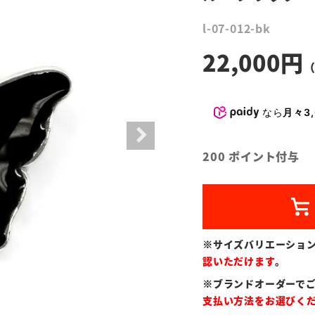
l-07-012-bk
22,000
なら
月々3,
200
ポイント付与
※サイズバリエーショ
認いただけます
。
※ブランドオーダーで
支払い方法をお選びく