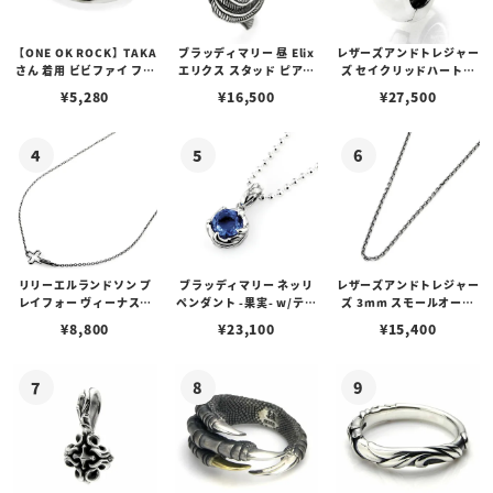
【ONE OK ROCK】TAKA
ブラッディマリー 昼 Elix
レザーズアンドトレジャー
さん 着用 ビビファイ フー
エリクス スタッド ピアス
ズ セイクリッドハートピ
プピアス
w/ガーネット
アス /ガーネット
¥
5,280
¥
16,500
¥
27,500
リリーエルランドソン プ
ブラッディマリー ネッリ
レザーズアンドトレジャー
レイフォー ヴィーナスチ
ペンダント -果実- w/ティ
ズ 3mm スモールオーバ
ェーン / VENUS
アフローライト
ルビーンズチェーン w/ロ
¥
8,800
¥
23,100
¥
15,400
ブスタークラスプ＆LTロ
ゴプレート