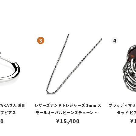
TAKAさん 着用
レザーズアンドトレジャーズ 3mm ス
ブラッディマリー 
ープピアス
モールオーバルビーンズチェーン w/
タッド ピ
80
ロブスタークラスプ＆LTロゴプレート
¥
15,400
¥