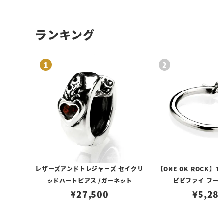
ランキング
レザーズアンドトレジャーズ セイクリ
【ONE OK ROCK】
ッドハートピアス /ガーネット
ビビファイ フ
¥
27,500
¥
5,2