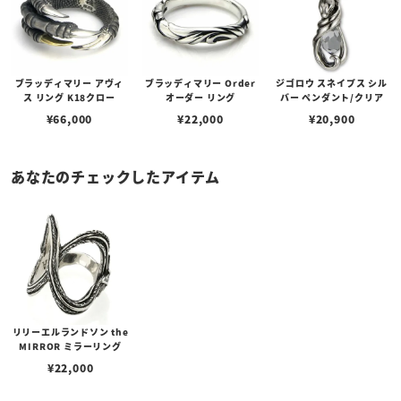
ブラッディマリー アヴィ
ブラッディマリー Order
ジゴロウ スネイプス シル
ス リング K18クロー
オーダー リング
バー ペンダント/クリア
¥
66,000
¥
22,000
¥
20,900
あなたのチェックしたアイテム
リリーエルランドソン the
MIRROR ミラーリング
¥
22,000