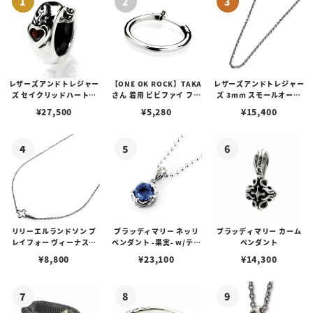
レザーズアンドトレジャー
【ONE OK ROCK】TAKA
レザーズアンドトレジャー
ズ セイクリッドハートピ
さん 着用 ビビファイ フー
ズ 3mm スモールオーバ
アス /ガーネット
プピアス
ルビーンズチェーン w/ロ
¥
27,500
¥
5,280
¥
15,400
ブスタークラスプ＆LTロ
ゴプレート
リリーエルランドソン プ
ブラッディマリー ネッリ
ブラッディマリー カーム
レイフォー ヴィーナスチ
ペンダント -果実- w/ティ
ペンダント
ェーン / VENUS
アフローライト
¥
8,800
¥
23,100
¥
14,300