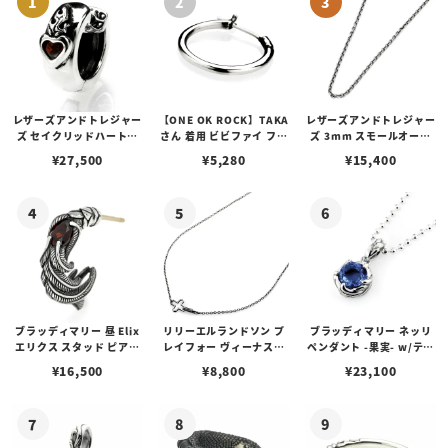
レザーズアンドトレジャー
【ONE OK ROCK】TAKA
レザーズアンドトレジャー
ズ セイクリッドハートピ
さん 着用 ビビファイ フー
ズ 3mm スモールオーバ
アス /ガーネット
プピアス
ルビーンズチェーン w/ロ
¥
27,500
¥
5,280
¥
15,400
ブスタークラスプ＆LTロ
ゴプレート
ブラッディマリー 昼 Elix
リリーエルランドソン プ
ブラッディマリー ネッリ
エリクス スタッド ピアス
レイフォー ヴィーナスチ
ペンダント -果実- w/ティ
w/ガーネット
ェーン / VENUS
アフローライト
¥
16,500
¥
8,800
¥
23,100