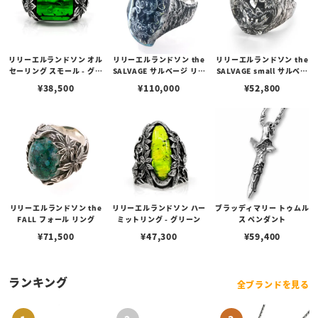
リリーエルランドソン オル
リリーエルランドソン the
リリーエルランドソン the
セーリング スモール - グリ
SALVAGE サルベージ リン
SALVAGE small サルベー
ーン
グ
ジリング スモール
¥
38,500
¥
110,000
¥
52,800
リリーエルランドソン the
リリーエルランドソン ハー
ブラッディマリー トゥムル
FALL フォール リング
ミットリング - グリーン
ス ペンダント
¥
71,500
¥
47,300
¥
59,400
ランキング
全ブランドを見る