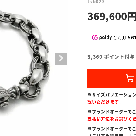
lkb023
369,600
なら
月々61
3,360
ポイント付与
※サイズバリエーショ
認いただけます
。
※ブランドオーダーで
支払い方法をお選びく
※ブランドオーダーで
（ご注文手続き時、「