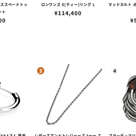
ナススペードトッ
ロンワンズ E[ティー]リング L
マッドカルト 
ント
¥
114,400
00
¥
TAKAさん 着用
レザーズアンドトレジャーズ 3mm ス
ブラッディマリー 