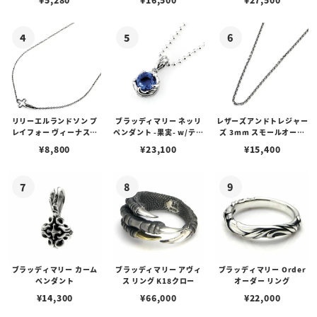
リリーエルランドソン プ
ブラッディマリー ネッリ
レザーズアンドトレジャー
レイフォー ヴィーナスチ
ペンダント -果実- w/ティ
ズ 3mm スモールオーバ
ェーン / VENUS
アフローライト
ルビーンズチェーン w/ロ
¥
8,800
¥
23,100
¥
15,400
ブスタークラスプ＆LTロ
ゴプレート
ブラッディマリー カーム
ブラッディマリー アヴィ
ブラッディマリー Order
ペンダント
ス リング K18クロー
オーダー リング
¥
14,300
¥
66,000
¥
22,000