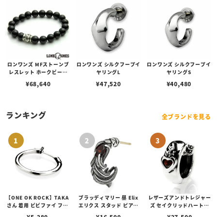
ロンワンズ MFストーンブ
ロンワンズ シルクフープイ
ロンワンズ シルクフープイ
レスレット ホークビーズ
ヤリングL
ヤリングS
w/オニキス 10mm
¥
68,640
¥
47,520
¥
40,480
ランキング
全ブランドを見る
【ONE OK ROCK】TAKA
ブラッディマリー 昼 Elix
レザーズアンドトレジャー
さん 着用 ビビファイ フー
エリクス スタッド ピアス
ズ セイクリッドハートピ
プピアス
w/ガーネット
アス /ガーネット
¥
5,280
¥
16,500
¥
27,500