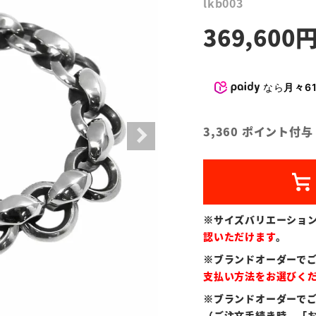
lkb003
369,600
なら
月々61
3,360
ポイント付与
※サイズバリエーショ
認いただけます
。
※ブランドオーダーで
支払い方法をお選びく
※ブランドオーダーで
（ご注文手続き時、「